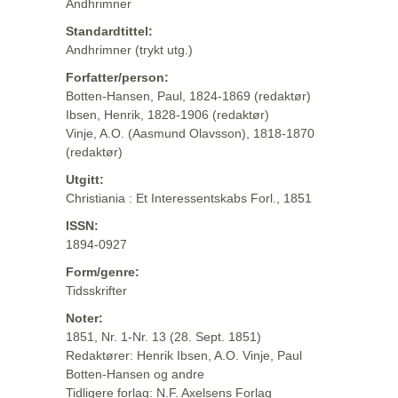
Andhrimner
Standardtittel:
Andhrimner (trykt utg.)
Forfatter/person:
Botten-Hansen, Paul, 1824-1869 (redaktør)
Ibsen, Henrik, 1828-1906 (redaktør)
Vinje, A.O. (Aasmund Olavsson), 1818-1870
(redaktør)
Utgitt:
Christiania : Et Interessentskabs Forl., 1851
ISSN:
1894-0927
Form/genre:
Tidsskrifter
Noter:
1851, Nr. 1-Nr. 13 (28. Sept. 1851)
Redaktører: Henrik Ibsen, A.O. Vinje, Paul
Botten-Hansen og andre
Tidligere forlag: N.F. Axelsens Forlag