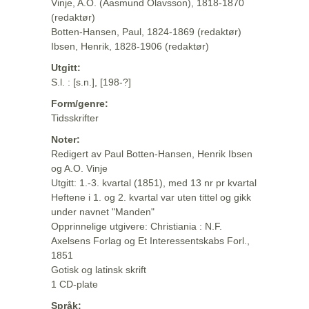
Vinje, A.O. (Aasmund Olavsson), 1818-1870
(redaktør)
Botten-Hansen, Paul, 1824-1869 (redaktør)
Ibsen, Henrik, 1828-1906 (redaktør)
Utgitt:
S.l. : [s.n.], [198-?]
Form/genre:
Tidsskrifter
Noter:
Redigert av Paul Botten-Hansen, Henrik Ibsen
og A.O. Vinje
Utgitt: 1.-3. kvartal (1851), med 13 nr pr kvartal
Heftene i 1. og 2. kvartal var uten tittel og gikk
under navnet "Manden"
Opprinnelige utgivere: Christiania : N.F.
Axelsens Forlag og Et Interessentskabs Forl.,
1851
Gotisk og latinsk skrift
1 CD-plate
Språk: