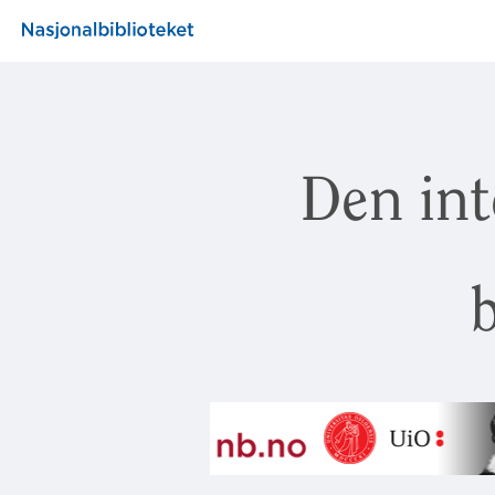
Den int
b