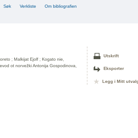
Søk
Verkliste
Om bibliografien
Utskrift
eto ; Malkijat Ejolf ; Kogato nie,
revod ot norvežki Antonija Gospodinova,
Eksporter
Legg i Mitt utval