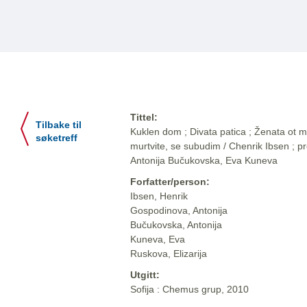
Tittel:
Tilbake til
Kuklen dom ; Divata patica ; Ženata ot mor
søketreff
murtvite, se subudim / Chenrik Ibsen ; p
Antonija Bučukovska, Eva Kuneva
Forfatter/person:
Ibsen, Henrik
Gospodinova, Antonija
Bučukovska, Antonija
Kuneva, Eva
Ruskova, Elizarija
Utgitt:
Sofija : Chemus grup, 2010