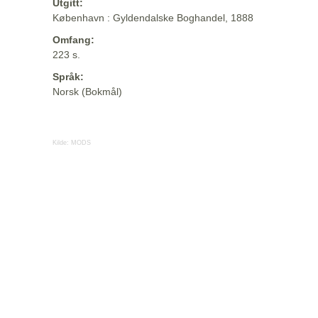
Utgitt:
København : Gyldendalske Boghandel, 1888
Omfang:
223 s.
Språk:
Norsk (Bokmål)
Kilde:
MODS