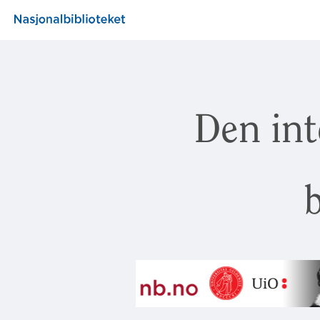
Den int
b