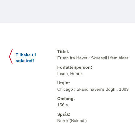
Tittel:
Tilbake til
Fruen fra Havet : Skuespil i fem Akter
søketreff
Forfatter/person:
Ibsen, Henrik
Utgitt:
Chicago : Skandinaven's Bogh., 1889
Omfang:
156 s.
Språk:
Norsk (Bokmål)