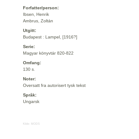
Forfatter/person:
Ibsen, Henrik
Ambrus, Zoltán
Utgitt:
Budapest : Lampel, [1916?]
Serie:
Magyar könyvtár 820-822
Omfang:
130 s.
Noter:
Oversatt fra autorisert tysk tekst
Språk:
Ungarsk
Kilde:
MODS