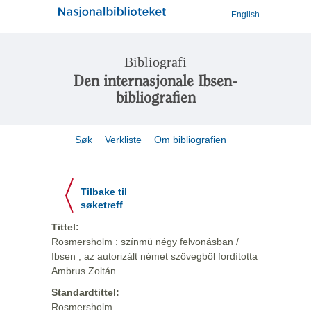
English
Bibliografi
Den internasjonale Ibsen-
bibliografien
Søk
Verkliste
Om bibliografien
Tilbake til
søketreff
Tittel:
Rosmersholm : színmü négy felvonásban /
Ibsen ; az autorizált német szövegböl fordította
Ambrus Zoltán
Standardtittel:
Rosmersholm