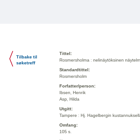
Tittel:
Tilbake til
Rosmersholma : nelinäytöksinen näytelma
søketreff
Standardtittel:
Rosmersholm
Forfatter/person:
Ibsen, Henrik
Asp, Hilda
Utgitt:
Tampere : Hj. Hagelbergin kustannuksell
Omfang:
105 s.