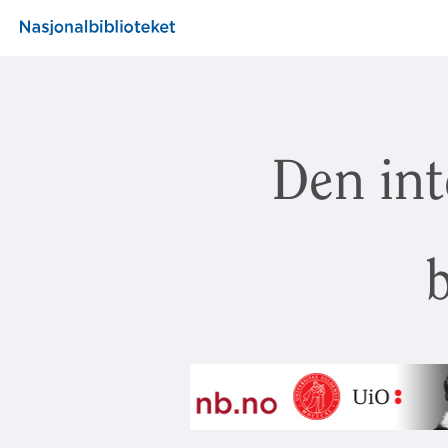
Den int
b