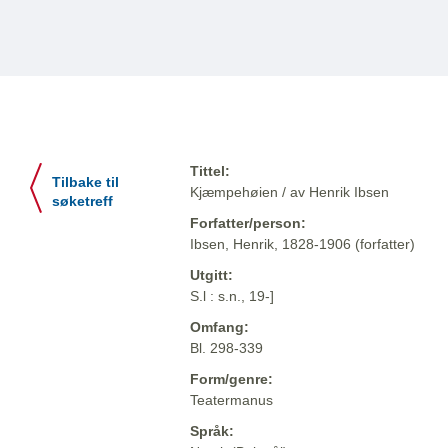
Tittel:
Tilbake til
Kjæmpehøien / av Henrik Ibsen
søketreff
Forfatter/person:
Ibsen, Henrik, 1828-1906 (forfatter)
Utgitt:
S.l : s.n., 19-]
Omfang:
Bl. 298-339
Form/genre:
Teatermanus
Språk: