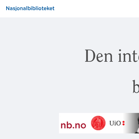
Den int
b