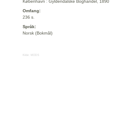
København : Gyldendalske Boghandel, 1890
Omfang:
236 s.
Språk:
Norsk (Bokmål)
Kilde:
MODS