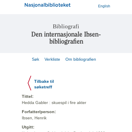
English
Bibliografi
Den internasjonale Ibsen-
bibliografien
Søk
Verkliste
Om bibliografien
Tilbake til
søketreff
Tittel:
Hedda Gabler : skuespil i fire akter
Forfatter/person:
Ibsen, Henrik
Utgitt: