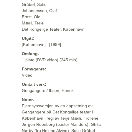
Gråbøl, Sofie
Johannessen, Olaf
Ernst, Ole
Mærli, Terje
Det Kongelige Teater. København
Utgitt:
[København] : [1999]
Omfang:
1 plate (DVD video) (245 min)
Form/genre:
Video
Omtalt verk:
Gengangere / Ibsen, Henrik
Noter:
Fjernsynsversjon av en oppsetning av
Gengangere på Det Kongelige teater i
København i regi av Terje Mærli. I rollene:
Jørgen Reenberg (pastor Manders), Ghita
Nørby (fru Helene Alving), Sofie Gråbøl