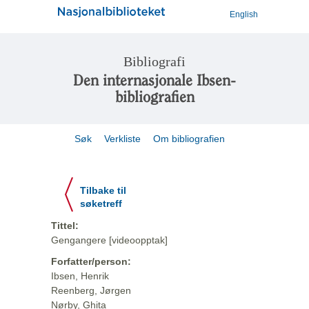
English
Bibliografi
Den internasjonale Ibsen-
bibliografien
Søk
Verkliste
Om bibliografien
Tilbake til
søketreff
Tittel:
Gengangere [videoopptak]
Forfatter/person:
Ibsen, Henrik
Reenberg, Jørgen
Nørby, Ghita