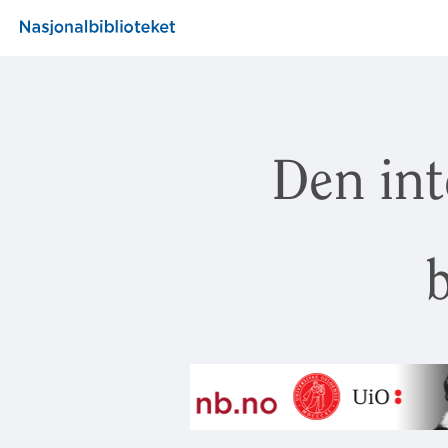
Den int
b