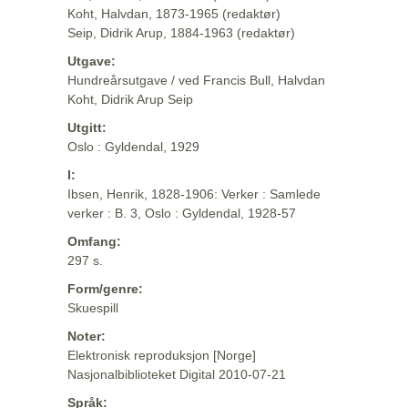
Koht, Halvdan, 1873-1965 (redaktør)
Seip, Didrik Arup, 1884-1963 (redaktør)
Utgave:
Hundreårsutgave / ved Francis Bull, Halvdan
Koht, Didrik Arup Seip
Utgitt:
Oslo : Gyldendal, 1929
I:
Ibsen, Henrik, 1828-1906: Verker : Samlede
verker : B. 3, Oslo : Gyldendal, 1928-57
Omfang:
297 s.
Form/genre:
Skuespill
Noter:
Elektronisk reproduksjon [Norge]
Nasjonalbiblioteket Digital 2010-07-21
Språk: