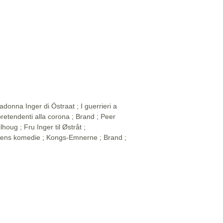
adonna Inger di Östraat ; I guerrieri a
retendenti alla corona ; Brand ; Peer
lhoug ; Fru Inger til Østråt ;
ens komedie ; Kongs-Emnerne ; Brand ;