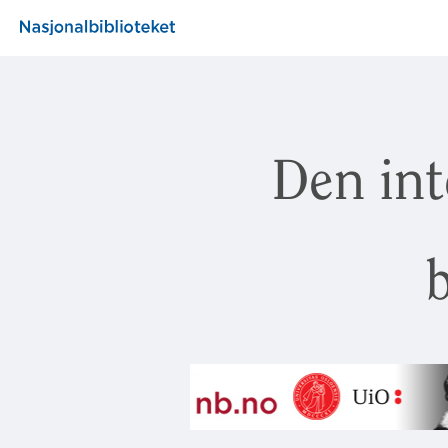
Den int
b