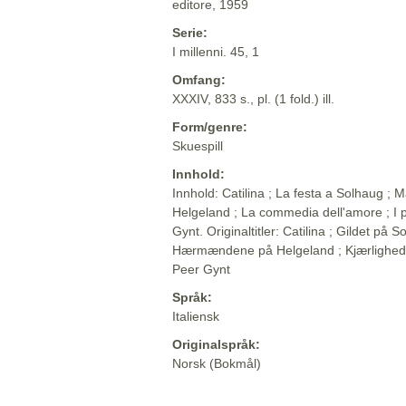
editore, 1959
Serie:
I millenni. 45, 1
Omfang:
XXXIV, 833 s., pl. (1 fold.) ill.
Form/genre:
Skuespill
Innhold:
Innhold: Catilina ; La festa a Solhaug ; M
Helgeland ; La commedia dell'amore ; I p
Gynt. Originaltitler: Catilina ; Gildet på So
Hærmændene på Helgeland ; Kjærlighed
Peer Gynt
Språk:
Italiensk
Originalspråk:
Norsk (Bokmål)