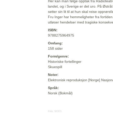
Her kan man følge opptak fra Radioteatr
landet, og i Sverige er det uro. På Østr
setter sin lit til at hun skal reise opprør
Fru Inger har hemmeligheter fra fortiden
utløser hendelser med tragiske konsekv
ISBN:
9788275964975
Omfang:
158 sider
Form/genre:
Historiske fortellinger
Skuespill
Noter:
Elektronisk reproduksjon [Norge] Nasjona
Språk:
Norsk (Bokmål)
Kilde:
MODS