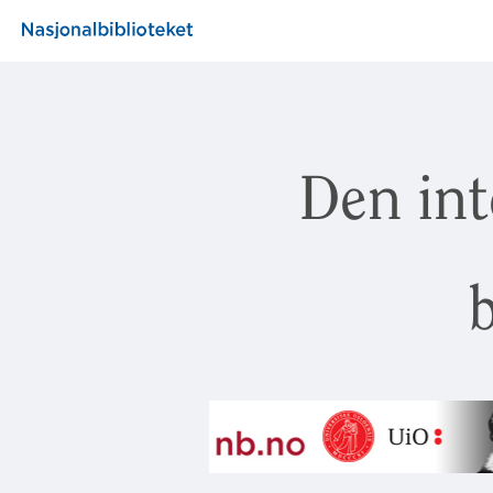
Den int
b