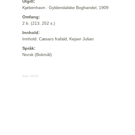
Utgitt:
Kjøbenhavn : Gyldendalske Boghandel, 1909
Omfang:
2 b. (213, 252 s.)
Innhold:
Innhold: Cæsars frafald, Kejser Julian
Språk:
Norsk (Bokmål)
Kilde:
MODS