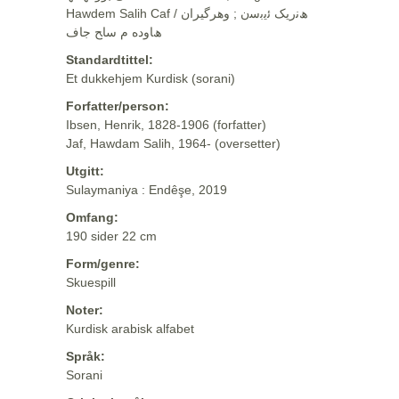
Hawdem Salih Caf / ھﻧرﯾﮏ ﺋﯾﺑﺳن ; وهرگيران
ھﺎوده م ﺳﺎﺢ ﺟﺎف
Standardtittel:
Et dukkehjem Kurdisk (sorani)
Forfatter/person:
Ibsen, Henrik, 1828-1906 (forfatter)
Jaf, Hawdam Salih, 1964- (oversetter)
Utgitt:
Sulaymaniya : Endêşe, 2019
Omfang:
190 sider 22 cm
Form/genre:
Skuespill
Noter:
Kurdisk arabisk alfabet
Språk:
Sorani