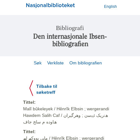
English
Bibliografi
Den internasjonale Ibsen-
bibliografien
Søk
Verkliste
Om bibliografien
Tilbake til
søketreff
Tittel:
Malî bûkeleyek / Hênrîk Eîbsin ; wergerandi
Hawdem Salih Caf / ھﻧرﯾﮏ ﺋﯾﺑﺳن ; وهرگيران
ھﺎوده م ﺳﺎﺢ ﺟﺎف
Tittel:
ﻣﺎﯽ ﺑووﮐﮫ ﻟﮫ / Hênrîk Eîbsin ; wergerandi