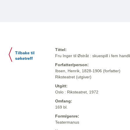
Tittel:
Tilbake til
Fru Inger til Østråt : skuespill i fem hand
søketreff
Forfatter/person:
Ibsen, Henrik, 1828-1906 (forfatter)
Riksteatret (utgiver)
Utgitt:
Oslo : Riksteatret, 1972
Omfang:
169 bl.
Form/genre:
Teatermanus