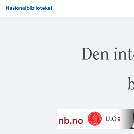
Den int
b