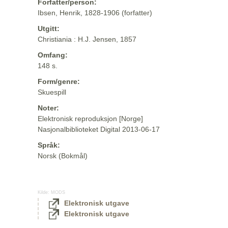
Forfatter/person:
Ibsen, Henrik, 1828-1906 (forfatter)
Utgitt:
Christiania : H.J. Jensen, 1857
Omfang:
148 s.
Form/genre:
Skuespill
Noter:
Elektronisk reproduksjon [Norge]
Nasjonalbiblioteket Digital 2013-06-17
Språk:
Norsk (Bokmål)
Kilde:
MODS
Elektronisk utgave
Elektronisk utgave