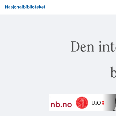
Den int
b