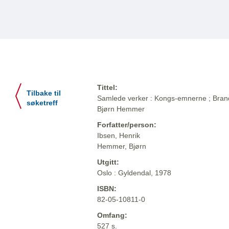
Tittel:
Tilbake til
Samlede verker : Kongs-emnerne ; Brand ;
søketreff
Bjørn Hemmer
Forfatter/person:
Ibsen, Henrik
Hemmer, Bjørn
Utgitt:
Oslo : Gyldendal, 1978
ISBN:
82-05-10811-0
Omfang:
527 s.