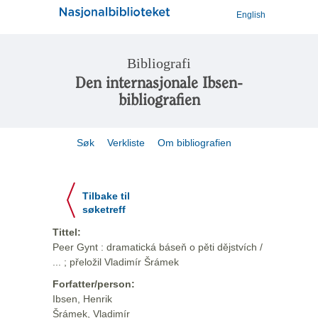
English
Bibliografi
Den internasjonale Ibsen-
bibliografien
Søk
Verkliste
Om bibliografien
Tilbake til
søketreff
Tittel:
Peer Gynt : dramatická báseň o pěti dějstvích /
... ; přeložil Vladimír Šrámek
Forfatter/person:
Ibsen, Henrik
Šrámek, Vladimír