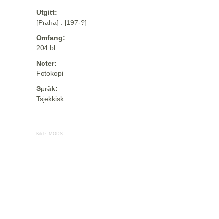
Utgitt:
[Praha] : [197-?]
Omfang:
204 bl.
Noter:
Fotokopi
Språk:
Tsjekkisk
Kilde:
MODS