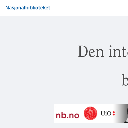
Den int
b