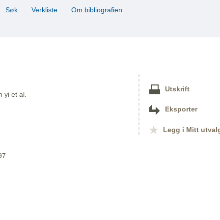
Søk
Verkliste
Om bibliografien
Utskrift
yi et al.
Eksporter
Legg i Mitt utval
97