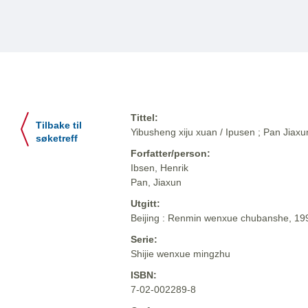
Tittel:
Tilbake til
Yibusheng xiju xuan / Ipusen ; Pan Jiaxun 
søketreff
Forfatter/person:
Ibsen, Henrik
Pan, Jiaxun
Utgitt:
Beijing : Renmin wenxue chubanshe, 19
Serie:
Shijie wenxue mingzhu
ISBN:
7-02-002289-8