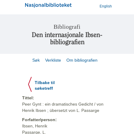
English
Bibliografi
Den internasjonale Ibsen-
bibliografien
Søk
Verkliste
Om bibliografien
Tilbake til
søketreff
Tittel:
Peer Gynt : ein dramatisches Gedicht / von
Henrik Ibsen ; übersetzt von L. Passarge
Forfatter/person:
Ibsen, Henrik
Passarge, L.