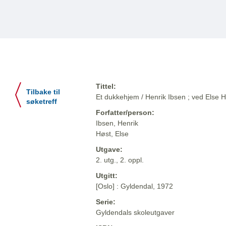
Tittel:
Tilbake til
Et dukkehjem / Henrik Ibsen ; ved Else 
søketreff
Forfatter/person:
Ibsen, Henrik
Høst, Else
Utgave:
2. utg., 2. oppl.
Utgitt:
[Oslo] : Gyldendal, 1972
Serie:
Gyldendals skoleutgaver