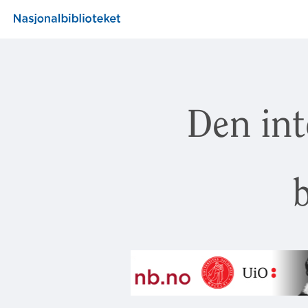
Den int
b