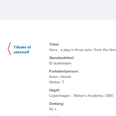
Tittel:
Tilbake til
Nora : a play in three acts / from the N
søketreff
Standardtittel:
Et dukkehjem
Forfatter/person:
Ibsen, Henrik
Weber, T.
Utgitt:
Copenhagen : Weber's Academy, 1880
Omfang:
91 s.