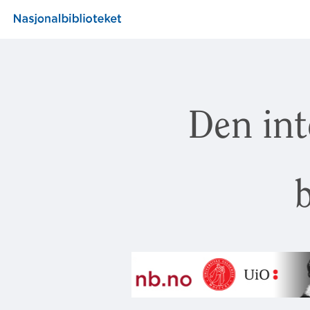
Den int
b