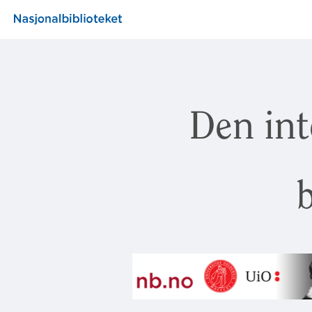
Den int
b