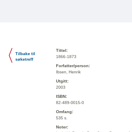
Tittel:
Tilbake til
1866-1873
søketreff
Forfatter/person:
Ibsen, Henrik
Utgitt:
2003
ISBN:
82-489-0015-0
Omfang:
535 s.
Noter: