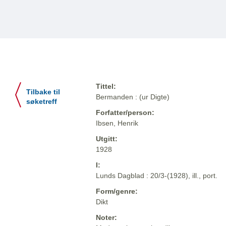
Tittel:
Tilbake til
Bermanden : (ur Digte)
søketreff
Forfatter/person:
Ibsen, Henrik
Utgitt:
1928
I:
Lunds Dagblad : 20/3-(1928), ill., port.
Form/genre:
Dikt
Noter: