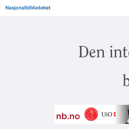
Den int
b