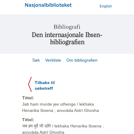
English
Bibliografi
Den internasjonale Ibsen-
bibliografien
Søk
Verkliste
Om bibliografien
Tilbake til
søketreff
Tittel:
Jab ham murde jee uthenge / lekhaka
Henarika Ibsena ; anuvāda Astrī Ghosha
Tittel:
जब हम मुर्दे जी उठेंगे / lekhaka Henarika Ibsena ;
anuvāda Astrī Ghosha