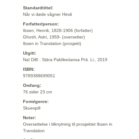
Standardtittel:
Når vi døde vågner Hindi
Forfatter/person:
Ibsen, Henrik, 1828-1906 (forfatter)
Ghosh, Astri, 1959- (oversetter)
Ibsen in Translation (prosjekt)
Utgitt:
Naī Dillī : Sṭāra Pablikeśansa Prā. Li., 2019
ISBN:
9789388699051
Omfang:
76 sider 23 cm
Form/genre:
Skuespill
Noter:
Oversettelse i tilknytning til prosjektet Ibsen in
Translation