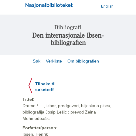
English
Bibliografi
Den internasjonale Ibsen-
bibliografien
Søk
Verkliste
Om bibliografien
Tilbake til
søketreff
Tittel:
Drame / ... ; izbor, predgovori, biljeska o piscu,
bibliografija Josip Lešic ; prevod Zeina
Mehmedbašic
Forfatter/person:
Ibsen, Henrik