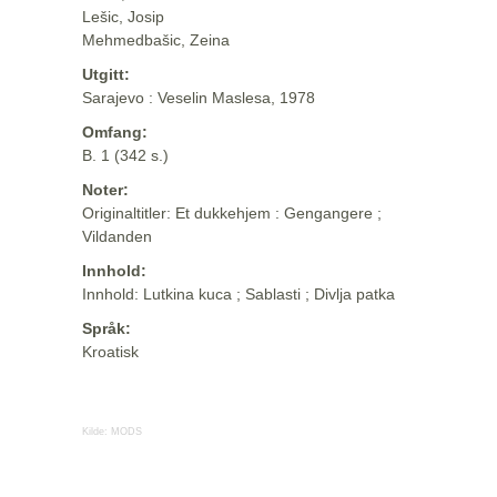
Lešic, Josip
Mehmedbašic, Zeina
Utgitt:
Sarajevo : Veselin Maslesa, 1978
Omfang:
B. 1 (342 s.)
Noter:
Originaltitler: Et dukkehjem : Gengangere ;
Vildanden
Innhold:
Innhold: Lutkina kuca ; Sablasti ; Divlja patka
Språk:
Kroatisk
Kilde:
MODS