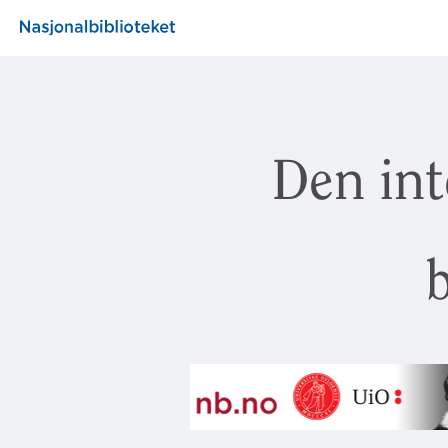
Den int
b