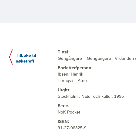
Tittel:
Tilbake til
Gengångare = Gengangere ; Vildanden / .
søketreff
Forfatter/person:
Ibsen, Henrik
Törnqvist, Arne
Utgitt:
Stockholm : Natur och kultur, 1996
Serie:
NoK Pocket
ISBN:
91-27-06325-9