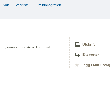
Søk
Verkliste
Om bibliografien
Utskrift
.. ; översättning Arne Törnqvist
Eksporter
Legg i Mitt utval