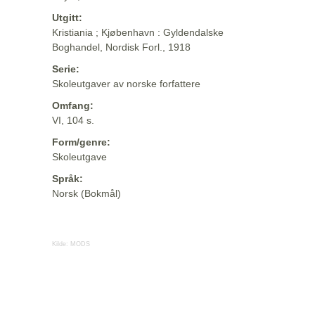
Utgitt:
Kristiania ; Kjøbenhavn : Gyldendalske
Boghandel, Nordisk Forl., 1918
Serie:
Skoleutgaver av norske forfattere
Omfang:
VI, 104 s.
Form/genre:
Skoleutgave
Språk:
Norsk (Bokmål)
Kilde:
MODS