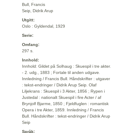
Bull, Francis
Seip, Didrik Arup
Utgitt:
Oslo : Gyldendal, 1929
Serie:
Omfang:
297 s.
Innhold:
Innhold: Gildet på Solhaug : Skuespil i tre akter.
- 2. udg., 1883 ; Fortale til anden udgave.
Innledning / Francis Bull. Håndskrifter : utgaver
: tekst-endringer / Didrik Arup Seip. Olaf
Liljekrans : Skuespil i 3 Akter, 1856 ; Rypen i
Justedal : nationalt Skuespil i fire Acter / af
Brynjolf Bjarme, 1850 ; Fjeldfuglen : romantisk
Opera i tre Akter, 1859. Innledning / Francis
Bull. Håndskrifter : tekst-endringer / Didrik Arup
Seip
Språk: