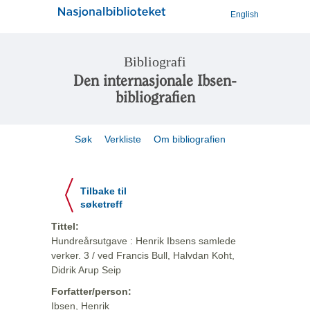
English
Bibliografi
Den internasjonale Ibsen-
bibliografien
Søk
Verkliste
Om bibliografien
Tilbake til
søketreff
Tittel:
Hundreårsutgave : Henrik Ibsens samlede
verker. 3 / ved Francis Bull, Halvdan Koht,
Didrik Arup Seip
Forfatter/person:
Ibsen, Henrik