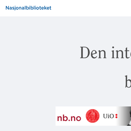
Den int
b