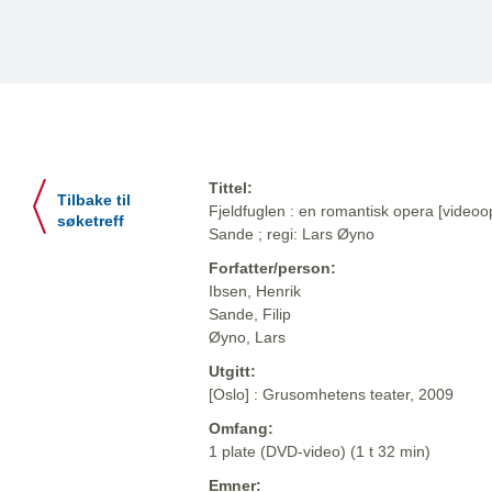
Tittel:
Tilbake til
Fjeldfuglen : en romantisk opera [videoop
søketreff
Sande ; regi: Lars Øyno
Forfatter/person:
Ibsen, Henrik
Sande, Filip
Øyno, Lars
Utgitt:
[Oslo] : Grusomhetens teater, 2009
Omfang:
1 plate (DVD-video) (1 t 32 min)
Emner: