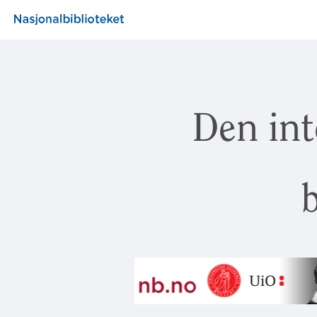
Den int
b