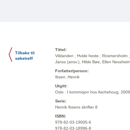
Tittel:
Tilbake til
Vildanden ; Hvide heste ; Rosmersholm ; 
søketreff
Janss (ansv.), Hilde Bøe, Ellen Nesshei
Forfatter/person:
Ibsen, Henrik
Utgitt:
Oslo : I kommisjon hos Aschehoug, 2009
Serie:
Henrik Ibsens skrifter 8
ISBN:
978-82-03-19005-6
978-82-03-18996-8