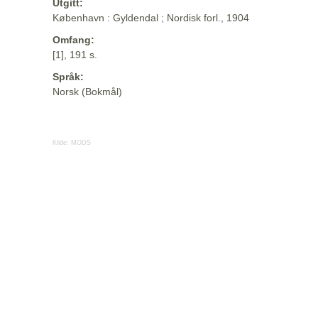
Utgitt:
København : Gyldendal ; Nordisk forl., 1904
Omfang:
[1], 191 s.
Språk:
Norsk (Bokmål)
Kilde:
MODS