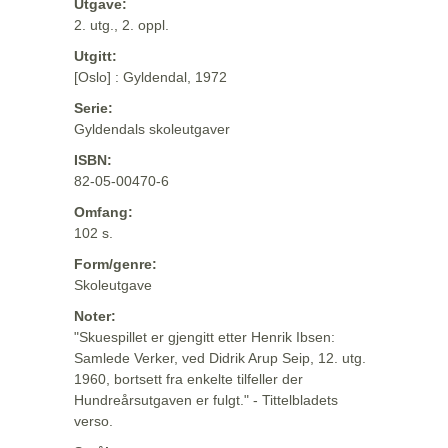
Utgave:
2. utg., 2. oppl.
Utgitt:
[Oslo] : Gyldendal, 1972
Serie:
Gyldendals skoleutgaver
ISBN:
82-05-00470-6
Omfang:
102 s.
Form/genre:
Skoleutgave
Noter:
"Skuespillet er gjengitt etter Henrik Ibsen:
Samlede Verker, ved Didrik Arup Seip, 12. utg.
1960, bortsett fra enkelte tilfeller der
Hundreårsutgaven er fulgt." - Tittelbladets
verso.