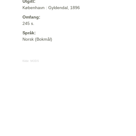
Utgitt:
København : Gyldendal, 1896
Omfang:
245 s.
Språk:
Norsk (Bokmål)
Kilde:
MODS