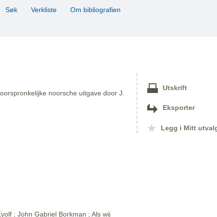
Søk
Verkliste
Om bibliografien
Utskrift
oorspronkelijke noorsche uitgave door J.
Eksporter
Legg i Mitt utval
olf ; John Gabriel Borkman ; Als wij