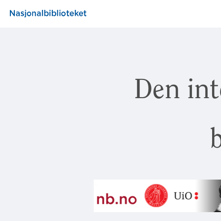
Den int
b