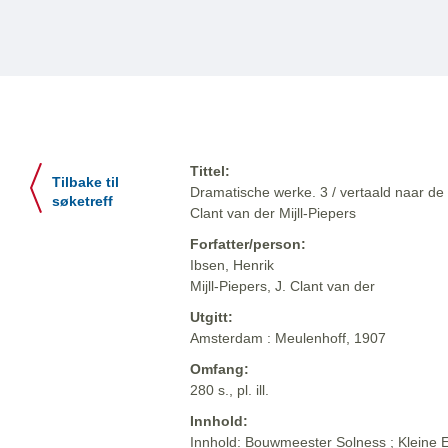
Tittel:
Tilbake til
Dramatische werke. 3 / vertaald naar de 
søketreff
Clant van der Mijll-Piepers
Forfatter/person:
Ibsen, Henrik
Mijll-Piepers, J. Clant van der
Utgitt:
Amsterdam : Meulenhoff, 1907
Omfang:
280 s., pl. ill.
Innhold:
Innhold: Bouwmeester Solness ; Kleine Ey