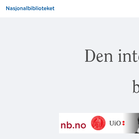
Den int
b