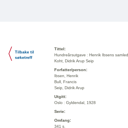
Tittel:
Tilbake til
Hundreårsutgave : Henrik Ibsens samlede
søketreff
Koht, Didrik Arup Seip
Forfatter/person:
Ibsen, Henrik
Bull, Francis
Seip, Didrik Arup
Utgitt:
Oslo : Gyldendal, 1928
Serie:
Omfang:
341 s.