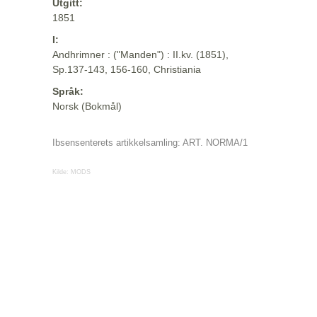
Utgitt:
1851
I:
Andhrimner : ("Manden") : II.kv. (1851),
Sp.137-143, 156-160, Christiania
Språk:
Norsk (Bokmål)
Ibsensenterets artikkelsamling: ART. NORMA/1
Kilde:
MODS