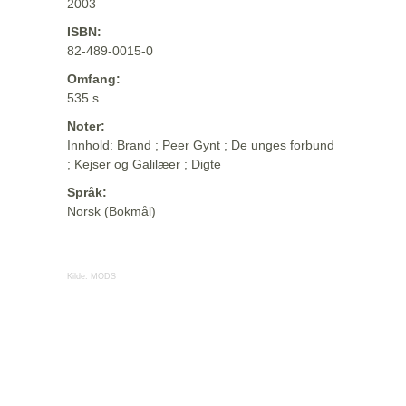
2003
ISBN:
82-489-0015-0
Omfang:
535 s.
Noter:
Innhold: Brand ; Peer Gynt ; De unges forbund
; Kejser og Galilæer ; Digte
Språk:
Norsk (Bokmål)
Kilde:
MODS