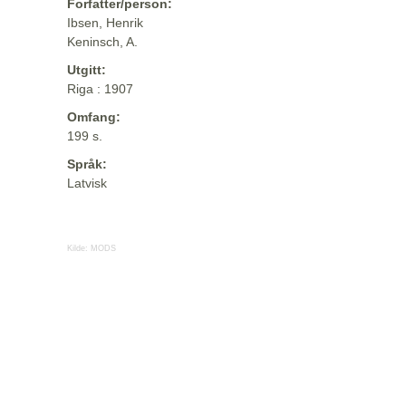
Forfatter/person:
Ibsen, Henrik
Keninsch, A.
Utgitt:
Riga : 1907
Omfang:
199 s.
Språk:
Latvisk
Kilde:
MODS