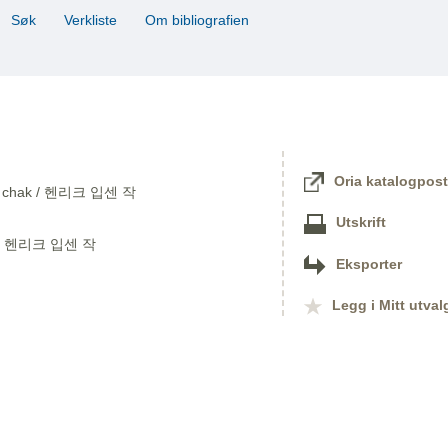
Søk
Verkliste
Om bibliografien
Oria katalogpost
Ipsen chak / 헨리크 입센 작
Utskrift
k / 헨리크 입센 작
Eksporter
Legg i Mitt utval