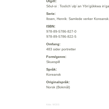
Utgitt:
Sŏul-si : Tosŏch´ulp´an Yŏn'gŭkkwa in'g
Serie:
Ibsen, Henrik: Samlede verker Koreansk
ISBN:
978-89-5786-827-0
978-89-5786-822-5
Omfang:
483 sider portretter
Form/genre:
Skuespill
Språk:
Koreansk
Originalspråk:
Norsk (Bokmål)
Kilde:
MODS