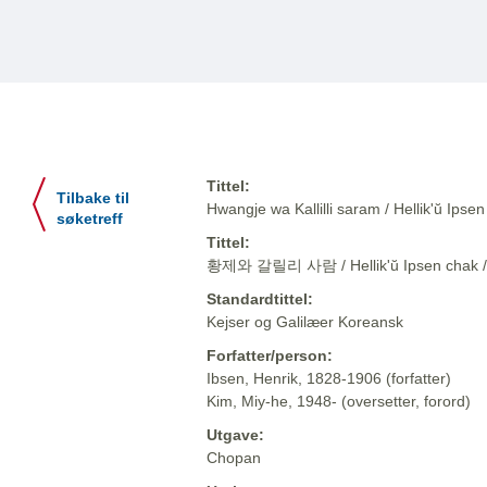
Tittel:
Tilbake til
Hwangje wa Kallilli saram / Hellik'ŭ 
søketreff
Tittel:
황제와 갈릴리 사람 / Hellik'ŭ Ipsen cha
Standardtittel:
Kejser og Galilæer Koreansk
Forfatter/person:
Ibsen, Henrik, 1828-1906 (forfatter)
Kim, Miy-he, 1948- (oversetter, forord)
Utgave:
Chopan