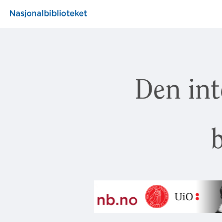
Den int
b