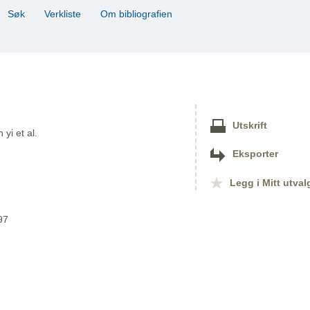
Søk
Verkliste
Om bibliografien
Utskrift
yi et al.
Eksporter
Legg i Mitt utval
97