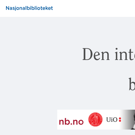
Den int
b