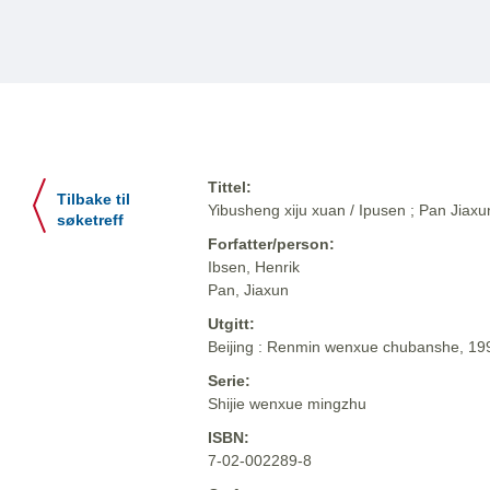
Tittel:
Tilbake til
Yibusheng xiju xuan / Ipusen ; Pan Jiaxun 
søketreff
Forfatter/person:
Ibsen, Henrik
Pan, Jiaxun
Utgitt:
Beijing : Renmin wenxue chubanshe, 19
Serie:
Shijie wenxue mingzhu
ISBN:
7-02-002289-8