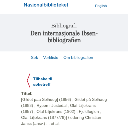
English
Bibliografi
Den internasjonale Ibsen-
bibliografien
Søk
Verkliste
Om bibliografien
Tilbake til
søketreff
Tittel:
[Gildet paa Solhoug] (1856) ; Gildet på Solhaug
(1883) ; Rypen i Justedal ; Olaf Liljekrans
(1857) ; Olaf Liljekrans (1902) ; Fjeldfuglen ;
Olaf Liljekrans (1877/78)] / edering Christian
Janss (ansv.) ... et al.