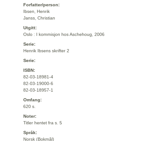
Forfatter/person:
Ibsen, Henrik
Janss, Christian
Utgitt:
Oslo : I kommisjon hos Aschehoug, 2006
Serie:
Henrik Ibsens skrifter 2
Serie:
ISBN:
82-03-18981-4
82-03-19000-6
82-03-18957-1
Omfang:
620 s.
Noter:
Titler hentet fra s. 5
Språk:
Norsk (Bokmål)