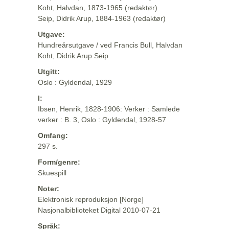
Koht, Halvdan, 1873-1965 (redaktør)
Seip, Didrik Arup, 1884-1963 (redaktør)
Utgave:
Hundreårsutgave / ved Francis Bull, Halvdan
Koht, Didrik Arup Seip
Utgitt:
Oslo : Gyldendal, 1929
I:
Ibsen, Henrik, 1828-1906: Verker : Samlede
verker : B. 3, Oslo : Gyldendal, 1928-57
Omfang:
297 s.
Form/genre:
Skuespill
Noter:
Elektronisk reproduksjon [Norge]
Nasjonalbiblioteket Digital 2010-07-21
Språk: