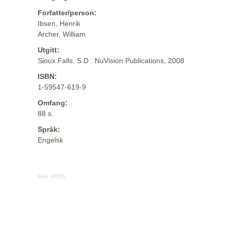
Forfatter/person:
Ibsen, Henrik
Archer, William
Utgitt:
Sioux Falls, S.D : NuVision Publications, 2008
ISBN:
1-59547-619-9
Omfang:
88 s.
Språk:
Engelsk
Kilde:
MODS