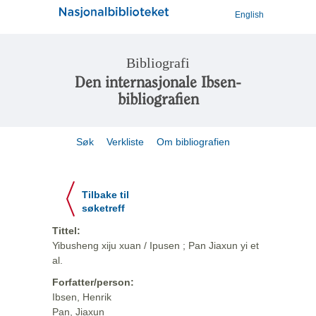
English
Bibliografi
Den internasjonale Ibsen-
bibliografien
Søk
Verkliste
Om bibliografien
Tilbake til
søketreff
Tittel:
Yibusheng xiju xuan / Ipusen ; Pan Jiaxun yi et
al.
Forfatter/person:
Ibsen, Henrik
Pan, Jiaxun