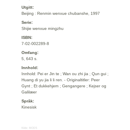
Utgitt:
Beijing : Renmin wenxue chubanshe, 1997
Serie:
Shijie wenxue mingzhu
ISBN:
7-02-002289-8
Omfang:
5, 643 s.
Innhold:
Innhold: Pei er Jin te ; Wan ou zhi jia ; Qun gui ;
Huang di yu jia li li ren. - Originaltitler: Peer
Gynt ; Et dukkehjem ; Gengangere ; Kejser og
Galilæer
Språk:
Kinesisk
Kilde:
MODS