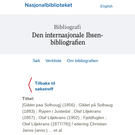
English
Bibliografi
Den internasjonale Ibsen-
bibliografien
Søk
Verkliste
Om bibliografien
Tilbake til
søketreff
Tittel:
[Gildet paa Solhoug] (1856) ; Gildet på Solhaug
(1883) ; Rypen i Justedal ; Olaf Liljekrans
(1857) ; Olaf Liljekrans (1902) ; Fjeldfuglen ;
Olaf Liljekrans (1877/78)] / edering Christian
Janss (ansv.) ... et al.