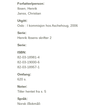
Forfatter/person:
Ibsen, Henrik
Janss, Christian
Utgitt:
Oslo : I kommisjon hos Aschehoug, 2006
Serie:
Henrik Ibsens skrifter 2
Serie:
ISBN:
82-03-18981-4
82-03-19000-6
82-03-18957-1
Omfang:
620 s.
Noter:
Titler hentet fra s. 5
Språk:
Norsk (Bokmål)