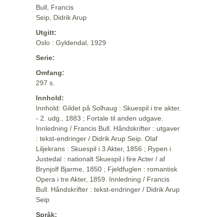
Bull, Francis
Seip, Didrik Arup
Utgitt:
Oslo : Gyldendal, 1929
Serie:
Omfang:
297 s.
Innhold:
Innhold: Gildet på Solhaug : Skuespil i tre akter.
- 2. udg., 1883 ; Fortale til anden udgave.
Innledning / Francis Bull. Håndskrifter : utgaver
: tekst-endringer / Didrik Arup Seip. Olaf
Liljekrans : Skuespil i 3 Akter, 1856 ; Rypen i
Justedal : nationalt Skuespil i fire Acter / af
Brynjolf Bjarme, 1850 ; Fjeldfuglen : romantisk
Opera i tre Akter, 1859. Innledning / Francis
Bull. Håndskrifter : tekst-endringer / Didrik Arup
Seip
Språk: