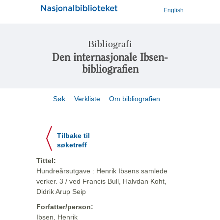
English
Bibliografi
Den internasjonale Ibsen-
bibliografien
Søk
Verkliste
Om bibliografien
Tilbake til
søketreff
Tittel:
Hundreårsutgave : Henrik Ibsens samlede
verker. 3 / ved Francis Bull, Halvdan Koht,
Didrik Arup Seip
Forfatter/person:
Ibsen, Henrik