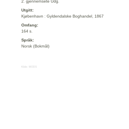
2. gjennemsete Udg.
Utgitt:
Kjøbenhavn : Gyldendalske Boghandel, 1867
Omfang:
164 s.
Språk:
Norsk (Bokmål)
Kilde:
MODS